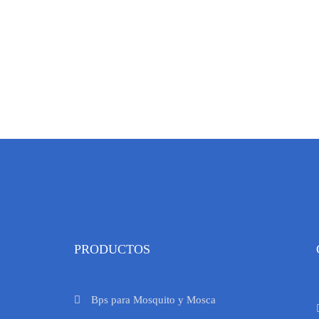
2) 170 0535
PRODUCTOS
Bps para Mosquito y Mosca